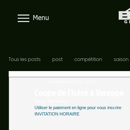
Menu
Tous les posts
post
compétition
saison
bmxgrenoble
28 juil. 2015
Coupe de l'Isère à Voreppe
Venez nombreux ! 
Utiliser le paiement en ligne pour vous inscrire
INVITATION HORAIRE