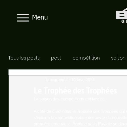
Menu
Tous les posts
post
compétition
saison
bmxgrenoble
10 févr. 2023
Le Trophée des Trophées
La saison des compétitions est lancée! 
A côté de chez nous le 
Trophée des Trophée
s qui
s'initier à la compétition et de découvrir de nouvel
première épreuve le 
Trophée de la Raviole
 se déro