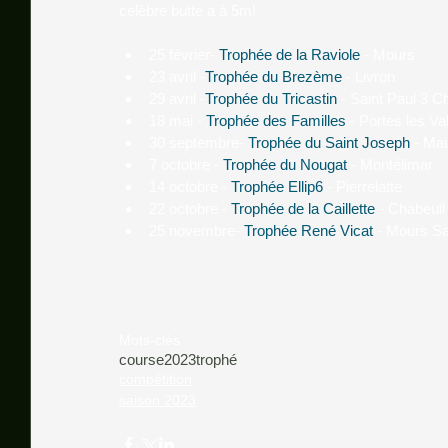
celèbre butte a à 5m!
25 février- 
Trophée de la Raviole 
- Mours
23 avril -
Trophée du Brezème
 - Livron
29 avril -
Trophée du Tricastin
 - Saint Paul 3 
18 mai - 
Trophée des Familles
 - Portes les V
30 septembre- 
Trophée du Saint Joseph
 - Ma
7 octobre - 
Trophée du Nougat
 - Montélimar
14 octobre - 
Trophée Ellip6
 - Pierrelatte
22 octobre - 
Trophée de la Caillette
 - Chabeuil
25 novembre- 
Trophée René Vicat
 - Mours S
Mots-clés :
course
2023
trophé
compétition
saison 2023