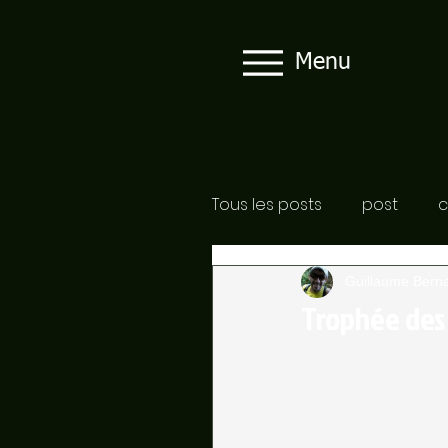
Menu
Tous les posts
post
c
Guillaume Bern
Trophée des 