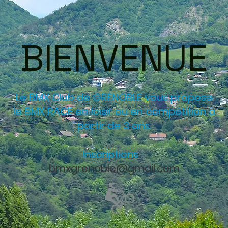
BIENVENUE
Le BMX Club de GRENOBLE vous propose
le BMX RACE en loisir ou en compétition à
partir de 3 ans.
Inscriptions :
bmxgrenoble@gmail.com