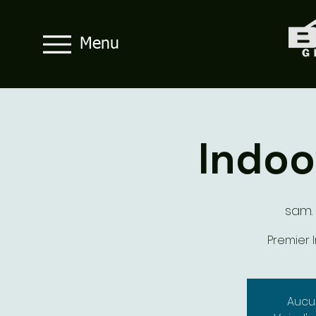
Menu
Indoo
sam. 
Premier I
Aucun