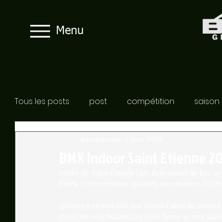
Menu
Tous les posts
post
compétition
saison
bmxgrenoble
2 janv. 2014
BMX Indoor Saint Etienne 2
Indoor de Saint-Étienne ! Un évènement de fou, av
Fields + de nombreux qualifiés aux derniers JO de
Quentin s'en sort pas mal durant l'open du samedi 
manches et échouant tout juste 5ème au tour suivant