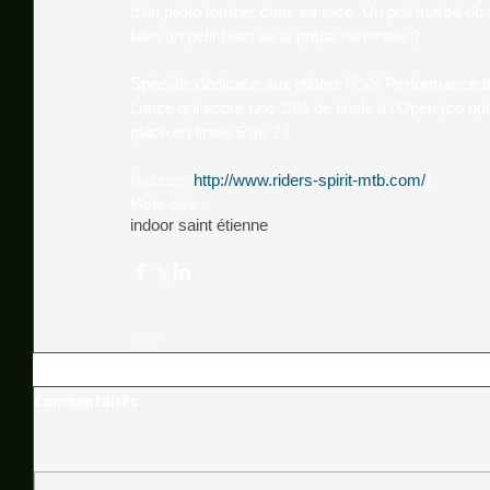
d'un pilote tomber dans sa race. Un poil frustré de
faire un petit bilan de la prépa hivernale ;) 
Spéciale dédicace aux pilotes R'sS Performance d
Lance qui score une 1/8è de finale à l'Open (ce qui
place en finale Élite 2 ! 
(source: 
http://www.riders-spirit-mtb.com/
)
Mots-clés :
indoor saint étienne
Commentaires