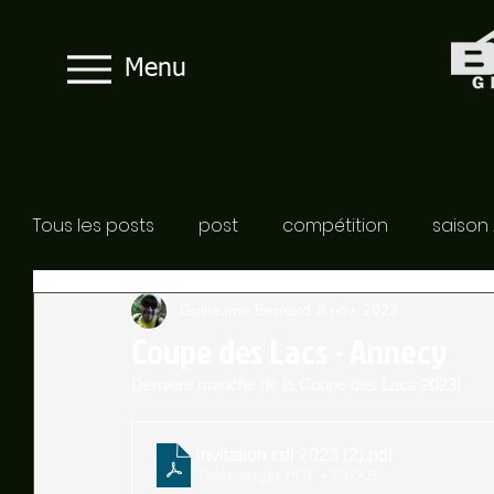
Menu
Tous les posts
post
compétition
saison
Guillaume Bernard
8 nov. 2023
Coupe des Lacs - Annecy
Dernière manche de la Coupe des Lacs 2023! 
invitation cdl 2023 (2)
.pdf
Télécharger PDF • 592KB