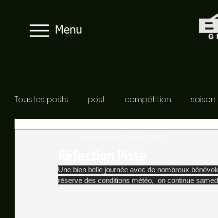
Menu
Tous les posts
post
compétition
saison
bmxgrenoble
21 sept. 2020
Réfection Piste
Une bien belle journée avec de nombreux bénévoles 
réserve des conditions météo,  on continue samed